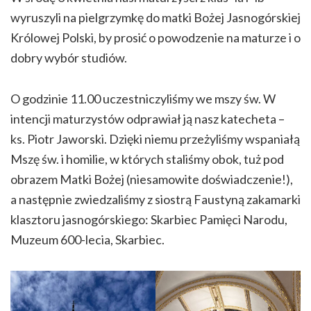
wyruszyli na pielgrzymkę do matki Bożej Jasnogórskiej
Królowej Polski, by prosić o powodzenie na maturze i o
dobry wybór studiów.
O godzinie 11.00 uczestniczyliśmy we mszy św. W
intencji maturzystów odprawiał ją nasz katecheta –
ks. Piotr Jaworski. Dzięki niemu przeżyliśmy wspaniałą
Mszę św. i homilie, w których staliśmy obok, tuż pod
obrazem Matki Bożej (niesamowite doświadczenie!),
a następnie zwiedzaliśmy z siostrą Faustyną zakamarki
klasztoru jasnogórskiego:
Skarbiec Pamięci Narodu,
Muzeum 600-lecia, Skarbiec.