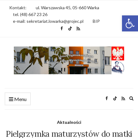
Kontakt:
ul. Warszawska 45, 05-660 Warka
tel. (48) 667 23 26
Otwórz 
e-mail: sekretariat.lowarka@grojec.pl
BIP
Ex
Menu
se
fo
Aktualności
Pielgrzymka maturzystów do matki