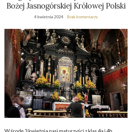
Bożej Jasnogórskiej Królowej Polski
4 kwietnia 2024
Brak komentarzy
W środę 3 kwietnia nasi maturzyści z klas 4a i 4b