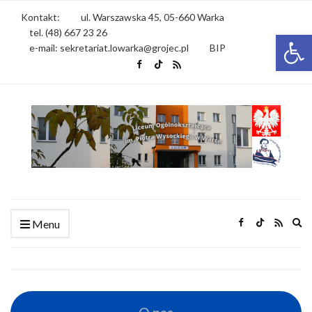
Kontakt:
ul. Warszawska 45, 05-660 Warka
tel. (48) 667 23 26
Otwórz 
e-mail: sekretariat.lowarka@grojec.pl
BIP
Ex
Menu
se
fo