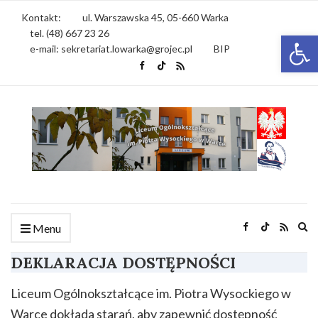
Kontakt:
ul. Warszawska 45, 05-660 Warka
tel. (48) 667 23 26
Otwórz 
e-mail: sekretariat.lowarka@grojec.pl
BIP
Ex
Menu
se
fo
DEKLARACJA DOSTĘPNOŚCI
Liceum Ogólnokształcące im. Piotra Wysockiego w
Warce dokłada starań, aby zapewnić dostępność