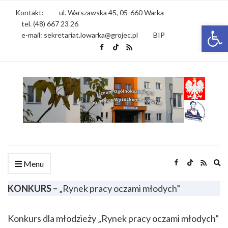
Kontakt:
ul. Warszawska 45, 05-660 Warka
tel. (48) 667 23 26
Otwórz 
e-mail: sekretariat.lowarka@grojec.pl
BIP
Ex
Menu
se
fo
KONKURS –
„Rynek pracy oczami młodych”
Konkurs dla młodzieży „Rynek pracy oczami młodych”