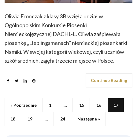
Oliwia Fronczak z klasy 3B wzięła udział w
Ogólnopolskim Konkursie Piosenki
Niemieckojęzycznej DACHL-L. Oliwia zaśpiewała
piosenkę „Lieblingsmensch” niemieckiej piosenkarki
Namiki. W swojej kategorii wiekowej, czyli uczniów
szkół średnich, zajęła trzecie miejsce w Polsce.
Continue Reading
« Poprzednie
1
…
15
16
17
18
19
…
24
Następne »