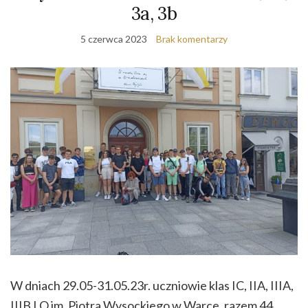
3a, 3b
5 czerwca 2023
Brak komentarzy
W dniach 29.05-31.05.23r. uczniowie klas IC, IIA, IIIA,
IIIB LO im. Piotra Wysockiego w Warce, razem 44