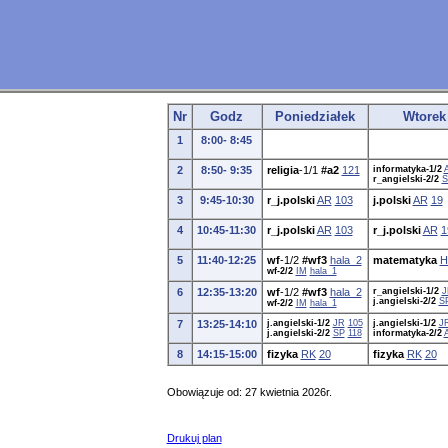
Nr
Godz
Poniedziałek
Wtorek
1
8:00- 8:45
2
8:50- 9:35
religia
-1/1
#a2
121
informatyka-1/2
r_angielski-2/2
S
3
9:45-10:30
r_j.polski
AR
103
j.polski
AR
19
4
10:45-11:30
r_j.polski
AR
103
r_j.polski
AR
1
5
11:40-12:25
wf
-1/2
#wf3
hala_2
matematyka
H
wf-2/2
IM
hala_1
6
12:35-13:20
wf
-1/2
#wf3
hala_2
r_angielski-1/2
J
j.angielski-2/2
S
wf-2/2
IM
hala_1
7
13:25-14:10
j.angielski-1/2
JR
105
j.angielski-1/2
J
j.angielski-2/2
SP
118
informatyka-2/2
8
14:15-15:00
fizyka
RK
20
fizyka
RK
20
Obowiązuje od: 27 kwietnia 2026r.
Drukuj plan