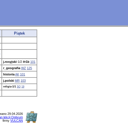
Piątek
1
j.rosyjski
-1/2
#r1b
101
r_geografia
WZ
125
historia
AK
101
j.polski
MR
103
religia-1/1
SO
19
wano 29.04.2026
an lekcji Optivum
firmy
VULCAN