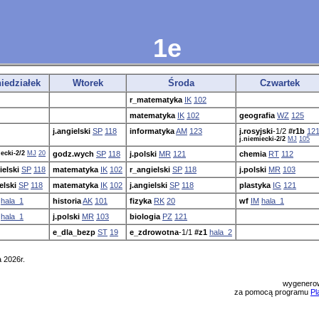
1e
iedziałek
Wtorek
Środa
Czwartek
r_matematyka
IK
102
matematyka
IK
102
geografia
WZ
125
j.angielski
SP
118
informatyka
AM
123
j.rosyjski
-1/2
#r1b
12
j.niemiecki-2/2
MJ
105
iecki-2/2
MJ
20
godz.wych
SP
118
j.polski
MR
121
chemia
RT
112
ielski
SP
118
matematyka
IK
102
r_angielski
SP
118
j.polski
MR
103
elski
SP
118
matematyka
IK
102
j.angielski
SP
118
plastyka
IG
121
hala_1
historia
AK
101
fizyka
RK
20
wf
IM
hala_1
hala_1
j.polski
MR
103
biologia
PZ
121
e_dla_bezp
ST
19
e_zdrowotna
-1/1
#z1
hala_2
 2026r.
wygenero
za pomocą programu
Pl