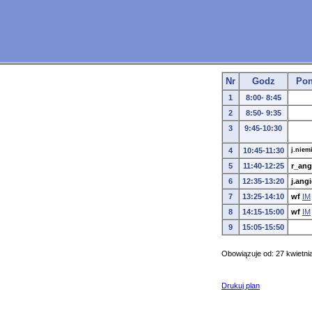
Nr
Godz
Pon
1
8:00- 8:45
2
8:50- 9:35
3
9:45-10:30
4
10:45-11:30
j.niem
5
11:40-12:25
r_ang
6
12:35-13:20
j.angi
7
13:25-14:10
wf
IM
8
14:15-15:00
wf
IM
9
15:05-15:50
Obowiązuje od: 27 kwietnia
Drukuj plan